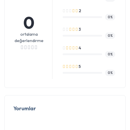
2
0
0%
3
ortalama
0%
değerlendirme
4
0%
5
0%
Yorumlar